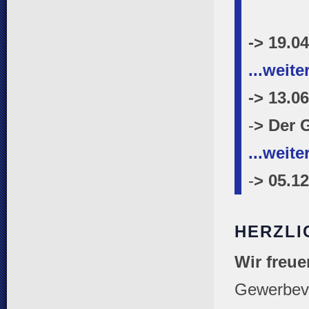
-> 19.0
...weite
-> 13.0
-
> Der 
...weite
-
> 05.1
HERZLI
Wir freu
Gewerbeve