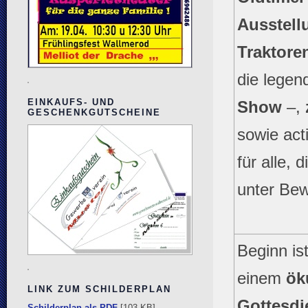
Ausstell
Traktor
die lege
EINKAUFS- UND
Show
–,
GESCHENKGUTSCHEINE
sowie act
für alle, 
unter Bew
Beginn is
einem
ök
LINK ZUM SCHILDERPLAN
Gottesdi
Schilderplan als PDF
[103 KB]