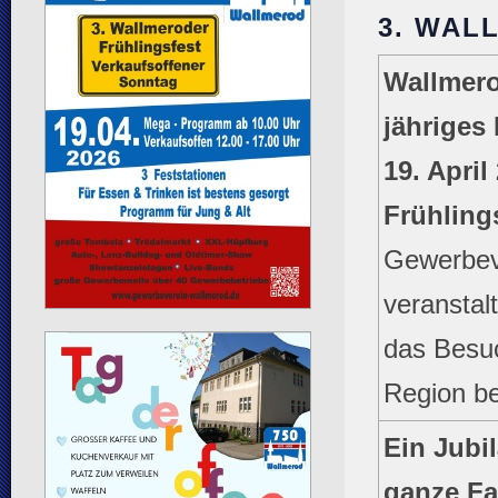
3. WAL
Wallmerod
jähriges
19. Apri
Frühlings
Gewerbev
veranstal
das Besu
Region be
Ein Jubi
ganze Fa