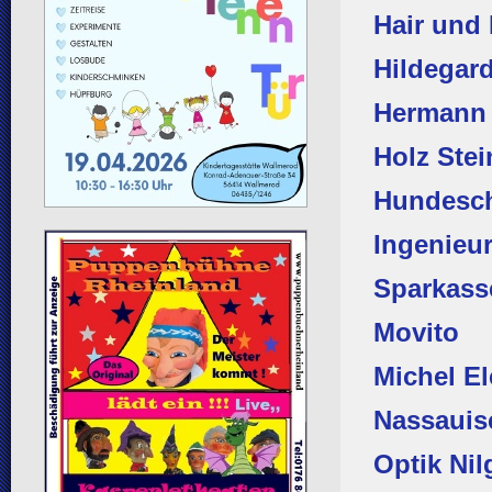
Hair und
Hildegar
Hermann 
Holz Ste
Hundesch
Ingenieu
Sparkass
Movito
Michel El
Nassauis
Optik Nil