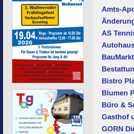
Amts-Ap
Änderung
AS Tenn
Autohaus
BauMark
Bestattu
Bistro Pl
Blumen P
Büro & Sc
Gasthof 
GORN Die