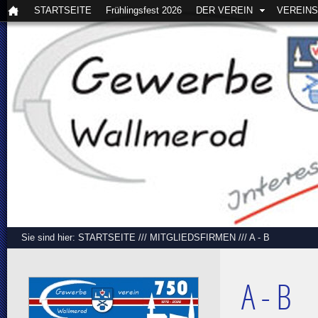
STARTSEITE
Frühlingsfest 2026
DER VEREIN
VEREIN
Sie sind hier:
STARTSEITE
///
MITGLIEDSFIRMEN
///
A - B
A - B