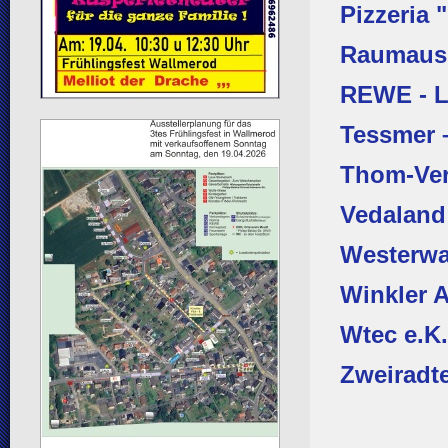
Pizzeria
Raumausst
REWE - 
Tessmer 
Thom-Ver
Vedaland
Westerwa
Winkler A
Wtec e.K.
Zweiradt