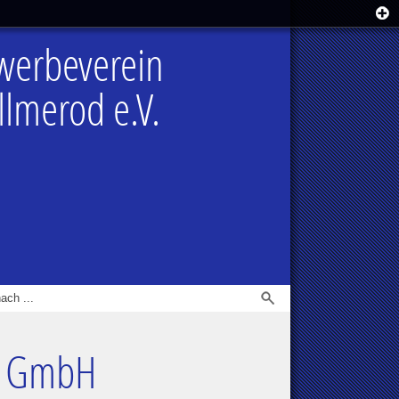
werbeverein
lmerod e.V.
x GmbH