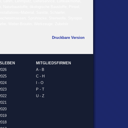
cke, Lehm, Lehmputz, Lieferservice, Luftkalkmörtel,
Naturbaustoffe, ökologische Baustoffe, Pinsel,
tallations–Material, Sanitär, Schaefer,
pachetelmassen, Sprühlacke, Steinwolle, Styropor,
rbe, Weber-Broutin, Werkzeuge, Zubehör
Druckbare Version
NSLEBEN
MITGLIEDSFIRMEN
2026
A - B
2025
C - H
2024
I - O
2023
P - T
2022
U - Z
2021
2020
2019
2018