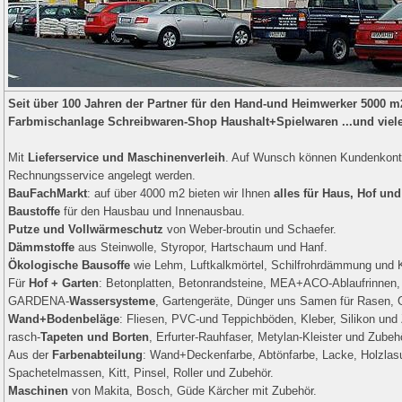
Seit über 100 Jahren der Partner für den Hand-und Heimwerker 5000 m
Farbmischanlage Schreibwaren-Shop Haushalt+Spielwaren ...und viel
Mit
Lieferservice und Maschinenverleih
. Auf Wunsch können Kundenkont
Rechnungsservice angelegt werden.
BauFachMarkt
: auf über 4000 m2 bieten wir Ihnen
alles für Haus, Hof un
Baustoffe
für den Hausbau und Innenausbau.
Putze und Vollwärmeschutz
von Weber-broutin und Schaefer.
Dämmstoffe
aus Steinwolle, Styropor, Hartschaum und Hanf.
Ökologische Bausoffe
wie Lehm, Luftkalkmörtel, Schilfrohrdämmung und K
Für
Hof + Garten
: Betonplatten, Betonrandsteine, MEA+ACO-Ablaufrinnen,
GARDENA-
Wassersysteme
, Gartengeräte, Dünger uns Samen für Rasen,
Wand+Bodenbeläge
: Fliesen, PVC-und Teppichböden, Kleber, Silikon und
rasch-
Tapeten und Borten
, Erfurter-Rauhfaser, Metylan-Kleister und Zubeh
Aus der
Farbenabteilung
: Wand+Deckenfarbe, Abtönfarbe, Lacke, Holzlas
Spachetelmassen, Kitt, Pinsel, Roller und Zubehör.
Maschinen
von Makita, Bosch, Güde Kärcher mit Zubehör.