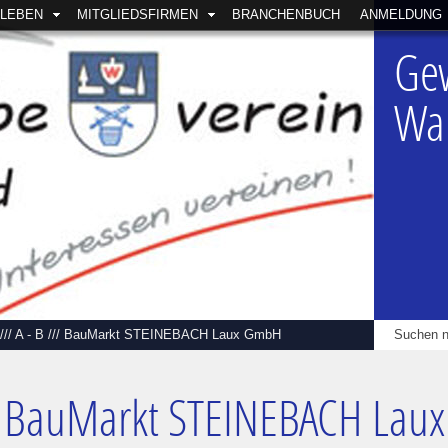
SLEBEN
MITGLIEDSFIRMEN
BRANCHENBUCH
ANMELDUNG
Ge
Wal
///
A - B
///
BauMarkt STEINEBACH Laux GmbH
BauMarkt STEINEBACH Lau