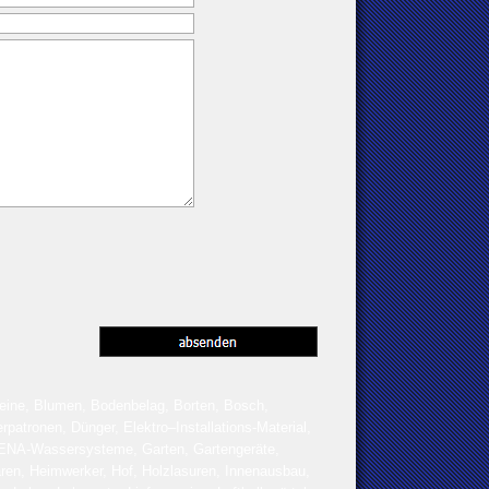
eine, Blumen, Bodenbelag, Borten, Bosch,
tronen, Dünger, Elektro–Installations-Material,
RDENA-Wassersysteme, Garten, Gartengeräte,
n, Heimwerker, Hof, Holzlasuren, Innenausbau,