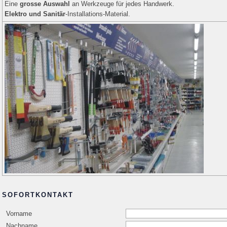
Eine
grosse Auswahl
an Werkzeuge für jedes Handwerk.
Elektro und Sanitär
-Installations-Material.
SOFORTKONTAKT
Vorname
Nachname