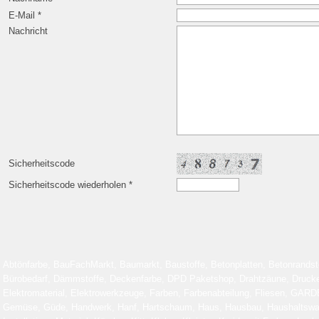
E-Mail *
Nachricht
Sicherheitscode
Sicherheitscode wiederholen *
Abtönfarbe, BauFachMarkt, Baumarkt, Baustoffe, Betonplatten, Betonrandst
Bürobedarf, Dämmstoffe, Deckenfarbe, DPD Paketshop, Drahtzäune, Druckerpa
Elektromaterial, Elektrowerkzeuge, Farben, Farbenabteilung, Fliesen, GA
Gemüse, Güde, Handwerk, Hanf, Hartschaum, Haus, Hausbau, Haushaltsware