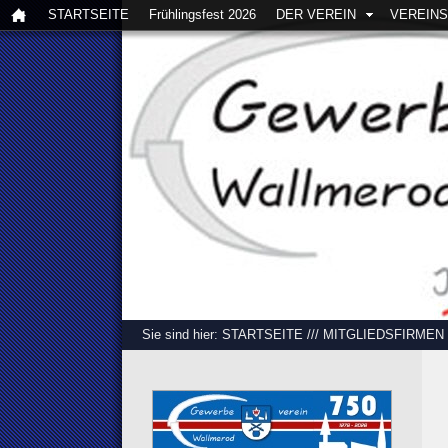
STARTSEITE
Frühlingsfest 2026
DER VEREIN
VEREIN
Sie sind hier:
STARTSEITE
///
MITGLIEDSFIRMEN