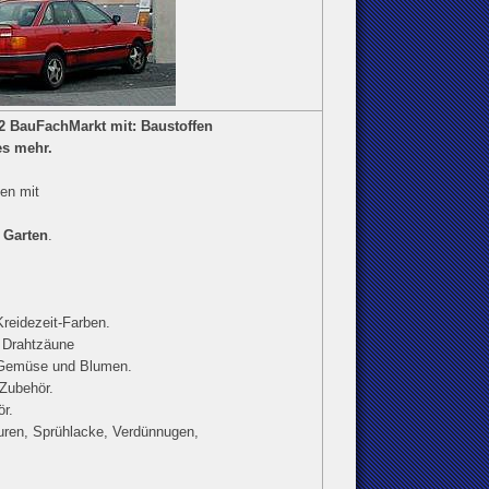
2 BauFachMarkt mit: Baustoffen
es mehr.
en mit
d Garten
.
reidezeit-Farben.
 Drahtzäune
 Gemüse und Blumen.
 Zubehör.
ör.
uren, Sprühlacke, Verdünnugen,