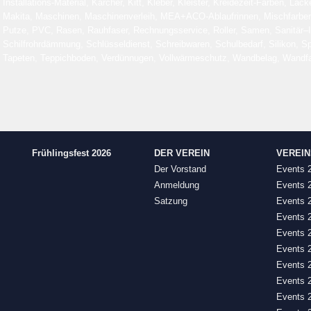
Installations-Material, Kärcher, Kitt, Kleber, Kleister, Kreidezeit-Farben, La
Makita, Maschinen, Maschinenverleih, MEA+ACO-Ablaufrinnen, Mischfarben, 
Putze, PVC, Rasen, Rauhfaser, Rechnungsservice, Roller, Samen, Sanitär–Ins
Schilfrohrdämmung, Schlüsseldienst, Schreibwaren, Schulbedarf, Silikon, S
Tapeten, Teppichboden, Verdünnugen, Vollwärmeschutz, Wandbelag, Wandfa
Frühlingsfest 2026
DER VEREIN
VEREI
Der Vorstand
Events 
Anmeldung
Events 
Satzung
Events 
Events 
Events 
Events 
Events 
Events 
Events 