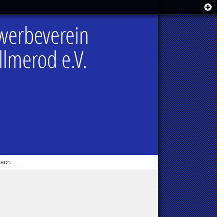
werbeverein
lmerod e.V.