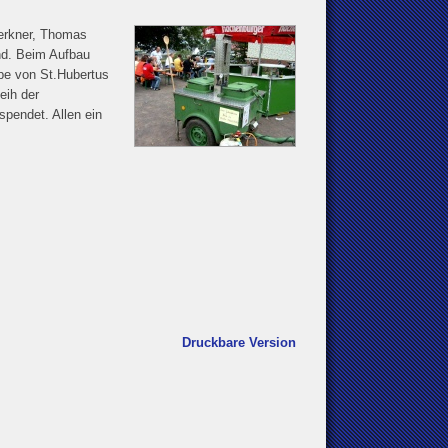
Werkner, Thomas
nd. Beim Aufbau
pe von St.Hubertus
eih der
pendet. Allen ein
Druckbare Version