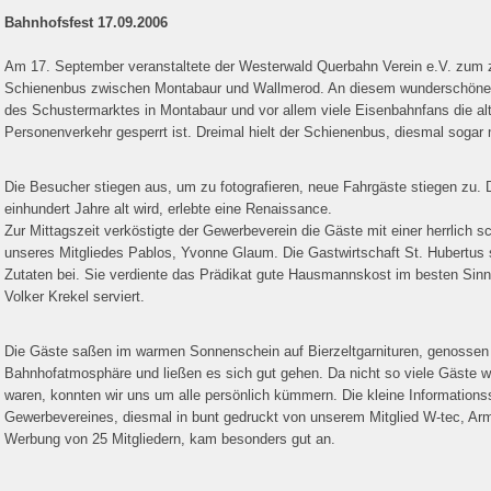
Bahnhofsfest 17.09.2006
Am 17. September veranstaltete der Westerwald Querbahn Verein e.V. zum z
Schienenbus zwischen Montabaur und Wallmerod. An diesem wunderschönen
des Schustermarktes in Montabaur und vor allem viele Eisenbahnfans die alt
Personenverkehr gesperrt ist. Dreimal hielt der Schienenbus, diesmal sogar
Die Besucher stiegen aus, um zu fotografieren, neue Fahrgäste stiegen zu. 
einhundert Jahre alt wird, erlebte eine Renaissance.
Zur Mittagszeit verköstigte der Gewerbeverein die Gäste mit einer herrlich
unseres Mitgliedes Pablos, Yvonne Glaum. Die Gastwirtschaft St. Hubertus s
Zutaten bei. Sie verdiente das Prädikat gute Hausmannskost im besten Sin
Volker Krekel serviert.
Die Gäste saßen im warmen Sonnenschein auf Bierzeltgarnituren, genossen
Bahnhofatmosphäre und ließen es sich gut gehen. Da nicht so viele Gäste wi
waren, konnten wir uns um alle persönlich kümmern. Die kleine Informations
Gewerbevereines, diesmal in bunt gedruckt von unserem Mitglied W-tec, Arm
Werbung von 25 Mitgliedern, kam besonders gut an.