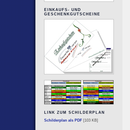
EINKAUFS- UND
GESCHENKGUTSCHEINE
LINK ZUM SCHILDERPLAN
Schilderplan als PDF
[103 KB]