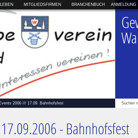
SLEBEN
MITGLIEDSFIRMEN
BRANCHENBUCH
ANMELDUNG
Ge
Wal
Events 2006
///
17.09. Bahnhofsfest
17.09.2006 - Bahnhofsfest