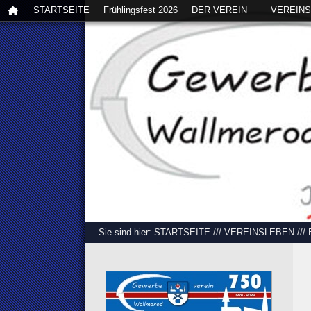
STARTSEITE
Frühlingsfest 2026
DER VEREIN
VEREIN
Sie sind hier:
STARTSEITE
///
VEREINSLEBEN
///