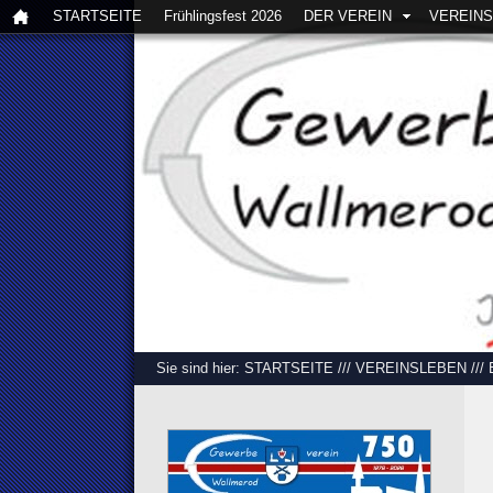
STARTSEITE
Frühlingsfest 2026
DER VEREIN
VEREIN
Sie sind hier:
STARTSEITE
///
VEREINSLEBEN
///