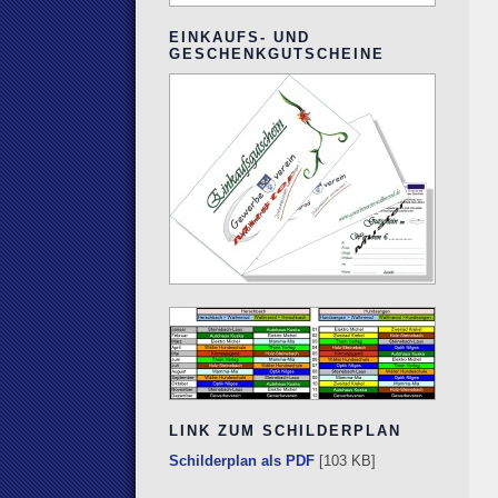
EINKAUFS- UND
GESCHENKGUTSCHEINE
LINK ZUM SCHILDERPLAN
Schilderplan als PDF
[103 KB]