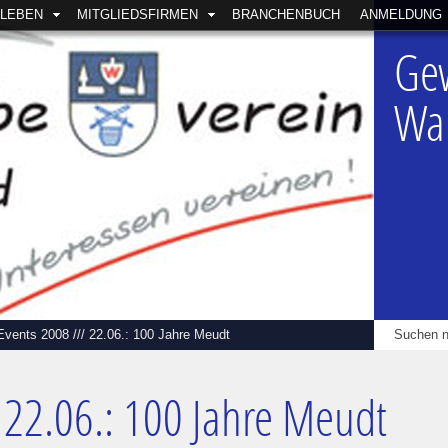
SLEBEN
MITGLIEDSFIRMEN
BRANCHENBUCH
ANMELDUNG
Ge
Wal
Events 2008
///
22.06.: 100 Jahre Meudt
22.06.: 100 Jahre Meudt