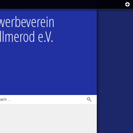
werbeverein
lmerod e.V.