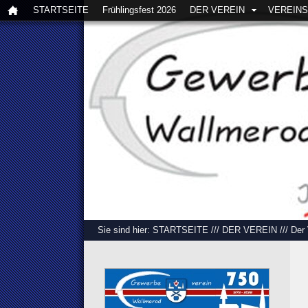
STARTSEITE
Frühlingsfest 2026
DER VEREIN
VEREIN
Sie sind hier:
STARTSEITE
///
DER VEREIN
///
Der 