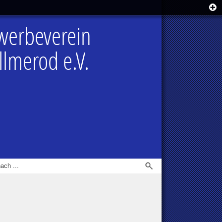
werbeverein
lmerod e.V.