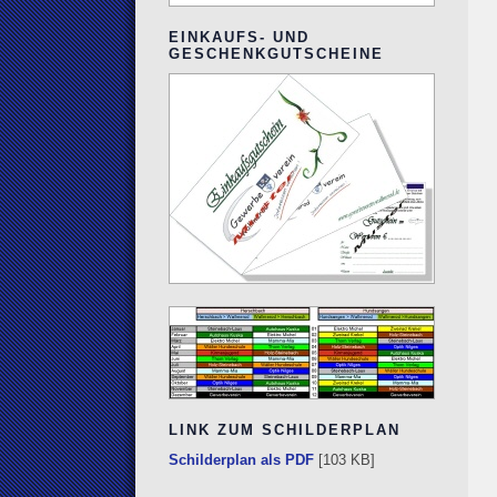
EINKAUFS- UND
GESCHENKGUTSCHEINE
LINK ZUM SCHILDERPLAN
Schilderplan als PDF
[103 KB]