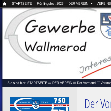
STARTSEITE
Frühlingsfest 2026
DER VEREIN
VEREIN
Sie sind hier:
STARTSEITE
///
DER VEREIN
///
Der Vorstand
///
Vorsta
Der Vo